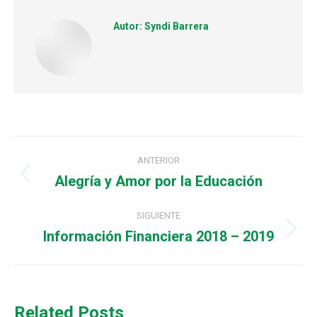
Autor:
Syndi Barrera
Navegación
ANTERIOR
entre
Alegría y Amor por la Educación
Publicación
anterior:
publicaciones
SIGUIENTE
Información Financiera 2018 – 2019
Publicación
siguiente:
Related Posts