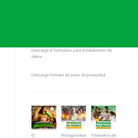
Descarga el formulario para el tratamiento de
datos.
Descarga formato de aviso de privacidad
El
Protagonistas
5 Secretos de