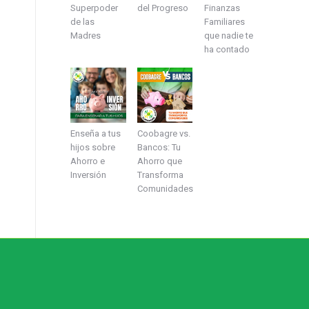
Superpoder
del Progreso
Finanzas
de las
Familiares
Madres
que nadie te
ha contado
Enseña a tus
Coobagre vs.
hijos sobre
Bancos: Tu
Ahorro e
Ahorro que
Inversión
Transforma
Comunidades