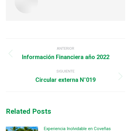
Navegación
ANTERIOR
entre
Información Financiera año 2022
Publicación
anterior:
publicaciones
SIGUIENTE
Circular externa N°019
Publicación
siguiente:
Related Posts
Experiencia Inolvidable en Coveñas