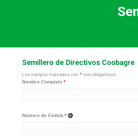
Sem
Semillero de Directivos Coobagre
Los campos marcados con
*
son obligatorios
Nombre Completo
*
Número de Cédula
*