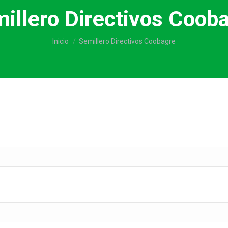
illero Directivos Coob
Estás aquí:
Inicio
Semillero Directivos Coobagre